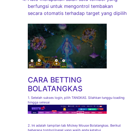
berfungsi untuk mengontrol tembakan
secara otomatis terhadap target yang dipilih
CARA BETTING
BOLATANGKAS
1. Setelah sukses login, pilih TANGKAS. Silahkan tunggu loading
hingga selesai
2. Ini adalah tampilan tab Mickey Mouse Bolatangkas. Berikut
beberapa tombol/panel yang wajib anda ketahui