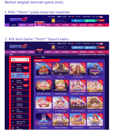
Berikut langkah bermain game slots:
1. Pilih ""Slots"" pada menu bar halaman
2. Klik ikon Game ""Slots"" favorit kamu