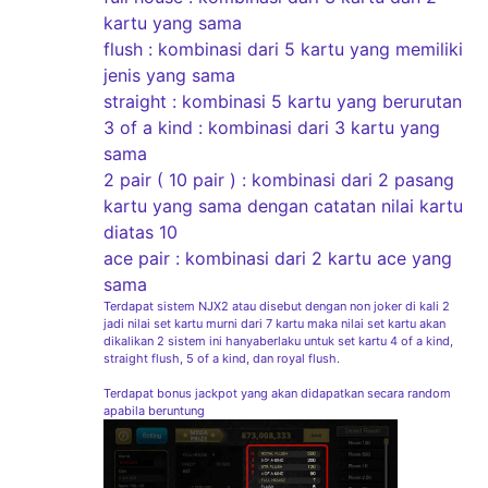
kartu yang sama
flush : kombinasi dari 5 kartu yang memiliki
jenis yang sama
straight : kombinasi 5 kartu yang berurutan
3 of a kind : kombinasi dari 3 kartu yang
sama
2 pair ( 10 pair ) : kombinasi dari 2 pasang
kartu yang sama dengan catatan nilai kartu
diatas 10
ace pair : kombinasi dari 2 kartu ace yang
sama
Terdapat sistem NJX2 atau disebut dengan non joker di kali 2
jadi nilai set kartu murni dari 7 kartu maka nilai set kartu akan
dikalikan 2 sistem ini hanyaberlaku untuk set kartu 4 of a kind,
straight flush, 5 of a kind, dan royal flush.
Terdapat bonus jackpot yang akan didapatkan secara random
apabila beruntung