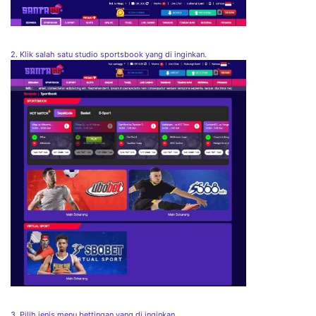
2. Klik salah satu studio sportsbook yang di inginkan.
3. Pilih jenis menu bettingan yang di inginkan