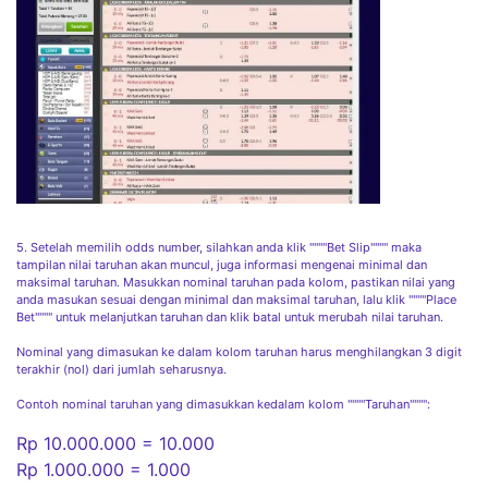
5. Setelah memilih odds number, silahkan anda klik """"Bet Slip"""" maka
tampilan nilai taruhan akan muncul, juga informasi mengenai minimal dan
maksimal taruhan. Masukkan nominal taruhan pada kolom, pastikan nilai yang
anda masukan sesuai dengan minimal dan maksimal taruhan, lalu klik """"Place
Bet"""" untuk melanjutkan taruhan dan klik batal untuk merubah nilai taruhan.
Nominal yang dimasukan ke dalam kolom taruhan harus menghilangkan 3 digit
terakhir (nol) dari jumlah seharusnya.
Contoh nominal taruhan yang dimasukkan kedalam kolom """"Taruhan"""":
Rp 10.000.000 = 10.000
Rp 1.000.000 = 1.000