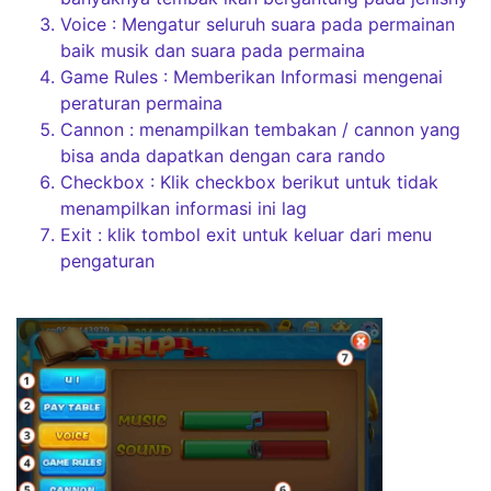
Voice : Mengatur seluruh suara pada permainan
baik musik dan suara pada permaina
Game Rules : Memberikan Informasi mengenai
peraturan permaina
Cannon : menampilkan tembakan / cannon yang
bisa anda dapatkan dengan cara rando
Checkbox : Klik checkbox berikut untuk tidak
menampilkan informasi ini lag
Exit : klik tombol exit untuk keluar dari menu
pengaturan