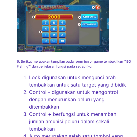
6. Berikut merupakan tampilan pada room junior game tembak ikan ""BG
Fishing"" dan penjelasan fungsi pada setiap ikon
Lock digunakan untuk mengunci arah
tembakkan untuk satu target yang dibidik
Control - digunakan untuk mengontrol
dengan menurunkan peluru yang
ditembakkan
Control + berfungsi untuk menambah
jumlah amunisi peluru dalam sekali
tembakkan
Auto merupakan salah satu tombol yang