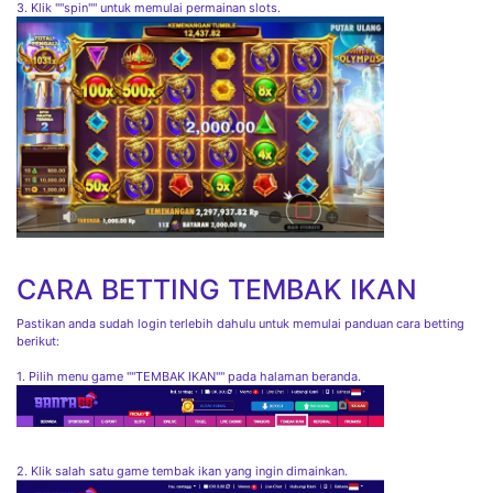
3. Klik ""spin"" untuk memulai permainan slots.
CARA BETTING TEMBAK IKAN
Pastikan anda sudah login terlebih dahulu untuk memulai panduan cara betting
berikut:
1. Pilih menu game ""TEMBAK IKAN"" pada halaman beranda.
2. Klik salah satu game tembak ikan yang ingin dimainkan.