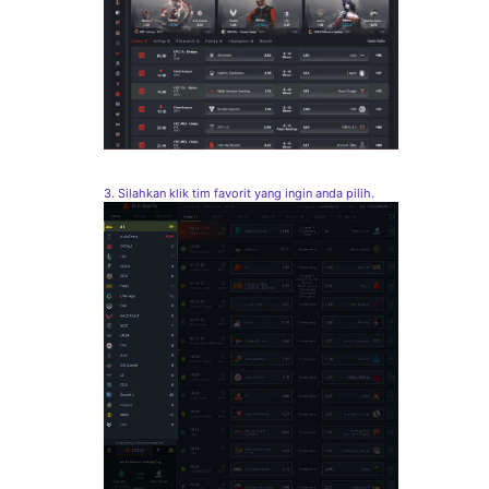
3. Silahkan klik tim favorit yang ingin anda pilih.