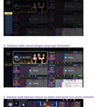
4. Tentukan table sesuai dengan yang ingin dimainkan.
5. Selamat anda berhasil masuk ke dalam permainan live casino SantaGG