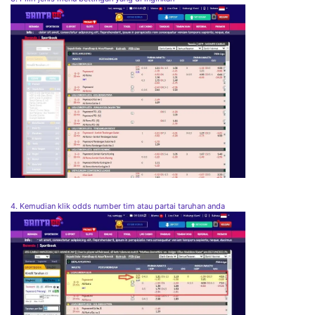
4. Kemudian klik odds number tim atau partai taruhan anda